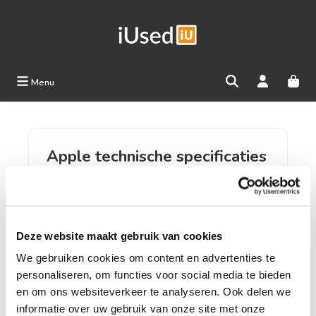
Ga naar de hoofdinhoud
Menu
Apple technische specificaties
Een gebruikte Apple gekocht zonder boekjes en
informatie? Geen probleem, via onderstaande link kun
je van alle modellen de technische specificaties
bekijken en downloaden. Op deze manier heb je alle
informatie om je gebruikte Apple op de makkelijkste
Deze website maakt gebruik van cookies
manier te gebruiken.
We gebruiken cookies om content en advertenties te
personaliseren, om functies voor social media te bieden
Bekijk Apple's overzicht van technische specificaties
en om ons websiteverkeer te analyseren. Ook delen we
informatie over uw gebruik van onze site met onze