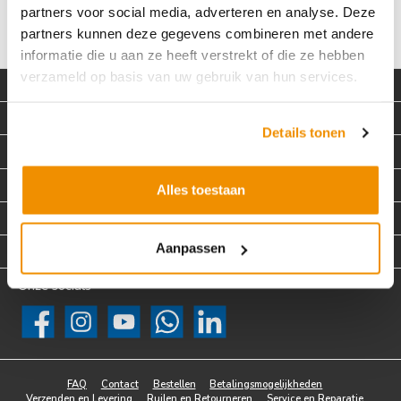
partners voor social media, adverteren en analyse. Deze
partners kunnen deze gegevens combineren met andere
informatie die u aan ze heeft verstrekt of die ze hebben
verzameld op basis van uw gebruik van hun services.
Contact
Klantenservice
Details tonen
Over iUsed
Zakelijk
Alles toestaan
Extra informatie
Aanpassen
Betaalmethodes
Onze socials
Facebook
Instagram
YouTube
WhatsApp
LinkedIn
FAQ
Contact
Bestellen
Betalingsmogelijkheden
Verzenden en Levering
Ruilen en Retourneren
Service en Reparatie