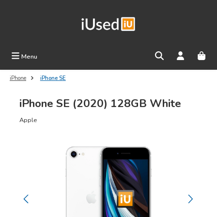
Ga naar de hoofdinhoud
Menu
iPhone
iPhone SE
iPhone SE (2020) 128GB White
Apple
Afbeeldingengalerij overslaan