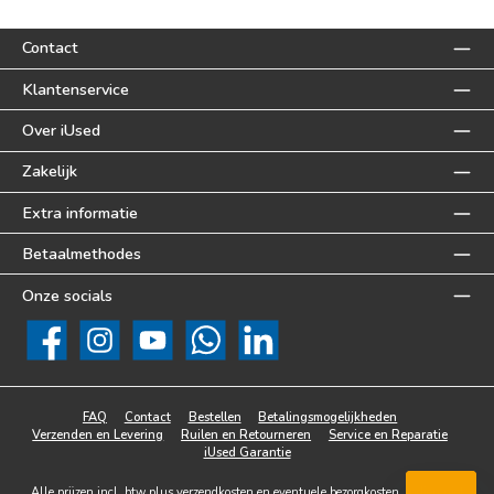
Contact
Klantenservice
Over iUsed
Zakelijk
Extra informatie
Betaalmethodes
Onze socials
Facebook
Instagram
YouTube
WhatsApp
LinkedIn
FAQ
Contact
Bestellen
Betalingsmogelijkheden
Verzenden en Levering
Ruilen en Retourneren
Service en Reparatie
iUsed Garantie
Alle prijzen incl. btw plus
verzendkosten
en eventuele bezorgkosten, indien niet