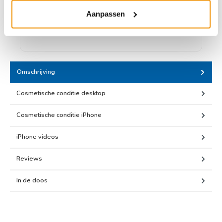
Credit card
Bancontact
PayPal
Klarna - Pay later
Aanpassen
IN3 - 3 termijnen
Omschrijving
Cosmetische conditie desktop
Cosmetische conditie iPhone
iPhone videos
Reviews
In de doos