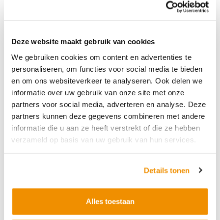
Vergelijk product
Bijna uitverkocht!
Deze website maakt gebruik van cookies
Binnen
0 uur en 28 minuten
besteld, morgen in huis
We gebruiken cookies om content en advertenties te
Productnummer:
19075/23/7895a
personaliseren, om functies voor social media te bieden
en om ons websiteverkeer te analyseren. Ook delen we
Bij iUsed altijd inclusief;
informatie over uw gebruik van onze site met onze
3 jaar garantie
partners voor social media, adverteren en analyse. Deze
Gratis verzending
partners kunnen deze gegevens combineren met andere
Kopen bij dé Apple specialist
informatie die u aan ze heeft verstrekt of die ze hebben
Binnen 1 a 2 werkdagen in huis
verzameld op basis van uw gebruik van hun services.
30 dagen niet goed geld terug
Our payment methods:
Details tonen
Alles toestaan
Bankoverschrijving
Pinnen/contant bij afhalen
iDEAL | Wero
Apple Pay