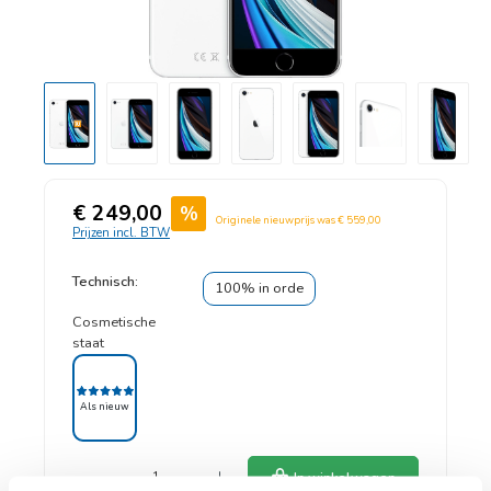
Verkoopprijs:
€ 249,00
%
Normale prijs:
Originele nieuwprijs was
€ 559,00
Prijzen incl. BTW
Technisch:
100% in orde
Cosmetische
staat
Als nieuw
Als nieuw
Producthoeveelheid: Voer de gewenste hoeveelheid in of gebruik de knoppen om
In winkelwagen